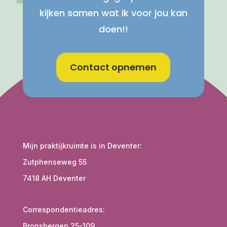
kijken samen wat ik voor jou kan
doen!!
Contact opnemen
Mijn praktijkruimte is in Deventer:
Zutphenseweg 55
7418 AH Deventer
Correspondentieadres:
Bronsbergen 25-109