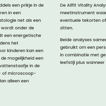
ddels een prikje in de
De Allfit Vitality Ana
ren in een
meetinstrument waarm
tologie net als een
eventuele tekorten o
d wordt onder de
zitten.
t een energetische
Beide analyses sam
ijdens het
gebruikt om een persoo
oor kinderen kan een
in combinatie met g
r de mogelijkheid een
leefstijl plus wannee
wattenstaafje in de
e- of microscoop-
dan alleen een