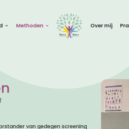
d
Methoden
Over mij
Pra
en
d
oorstander van gedegen screening