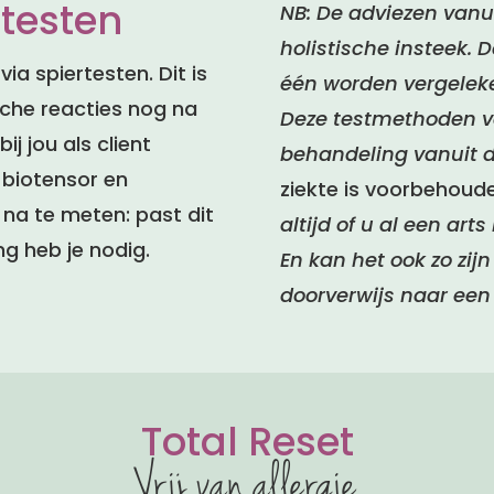
rtesten
NB: De adviezen vanu
holistische insteek.
ia spiertesten. Dit is
één worden vergeleke
sche reacties nog na
Deze testmethoden v
j jou als client
behandeling vanuit d
 biotensor en
ziekte is voorbehoud
na te meten: past dit
altijd of u al een ar
ng heb je nodig.
En kan het ook zo zij
doorverwijs naar een 
Total Reset
Vrij van allergie