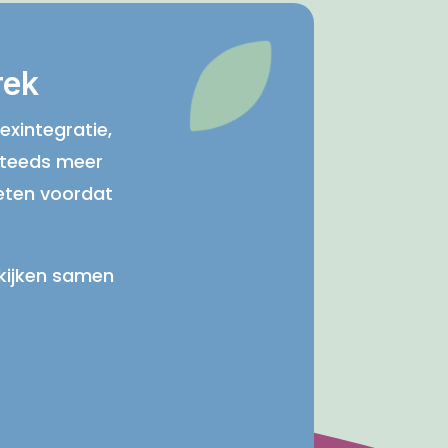
rek
exintegratie,
 steeds meer
eten voordat
 kijken samen